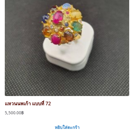
แหวนนพเก้า แบบที่ 72
5,500.00
฿
หยิบใส่ตะกร้า