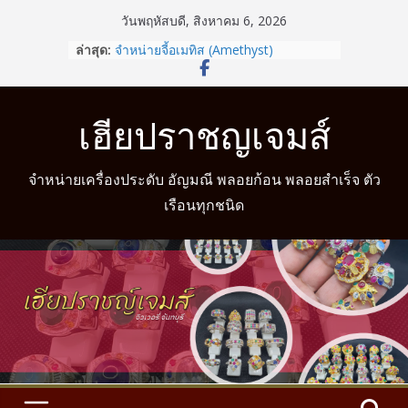
Skip
วันพฤหัสบดี, สิงหาคม 6, 2026
to
ล่าสุด:
จำหน่ายจี้อเมทิส (Amethyst)
content
รู้หรือไม่? สวมแหวนให้ถูกนิ้วตามวันเกิด
ช่วยเสริมดวงชะตาได้
จำหน่ายแหวนแฟนซี
เฮียปราชญเจมส์
จำหน่ายแหวนมงคล
จำหน่ายแหวนมงคล พร้อมบริการวัดนิ้ว
จำหน่ายเครื่องประดับ อัญมณี พลอยก้อน พลอยสำเร็จ ตัว
เรือนทุกชนิด