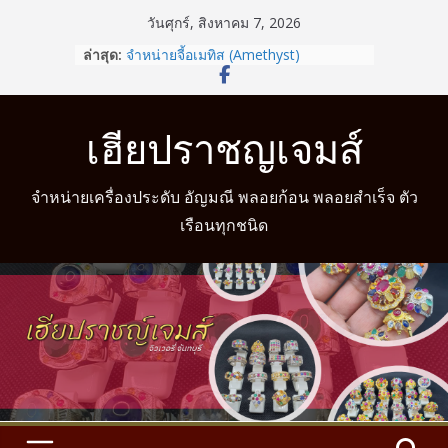
Skip
วันศุกร์, สิงหาคม 7, 2026
to
ล่าสุด:
จำหน่ายจี้อเมทิส (Amethyst)
content
รู้หรือไม่? สวมแหวนให้ถูกนิ้วตามวันเกิด
ช่วยเสริมดวงชะตาได้
จำหน่ายแหวนแฟนซี
เฮียปราชญเจมส์
จำหน่ายแหวนมงคล
จำหน่ายแหวนมงคล พร้อมบริการวัดนิ้ว
จำหน่ายเครื่องประดับ อัญมณี พลอยก้อน พลอยสำเร็จ ตัว
เรือนทุกชนิด