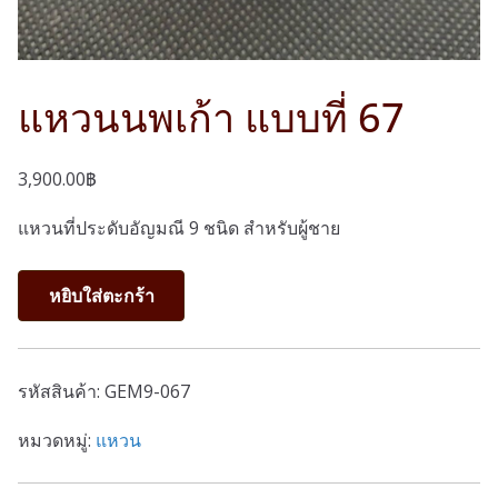
แหวนนพเก้า แบบที่ 67
3,900.00
฿
แหวนที่ประดับอัญมณี 9 ชนิด สำหรับผู้ชาย
จำนวน
หยิบใส่ตะกร้า
แหวน
นพเก้า
แบบ
รหัสสินค้า:
GEM9-067
ที่
67
หมวดหมู่:
แหวน
ชิ้น