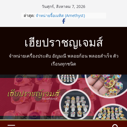
วันศุกร์, สิงหาคม 7, 2026
จำหน่ายแหวนมงคล พร้อมบริการวัดนิ้ว
ล่าสุด:
จำหน่ายจี้อเมทิส (Amethyst)
รู้หรือไม่? สวมแหวนให้ถูกนิ้วตามวันเกิด
ช่วยเสริมดวงชะตาได้
เฮียปราชญเจมส์
จำหน่ายแหวนแฟนซี
จำหน่ายแหวนมงคล
จำหน่ายเครื่องประดับ อัญมณี พลอยก้อน พลอยสำเร็จ ตัว
เรือนทุกชนิด