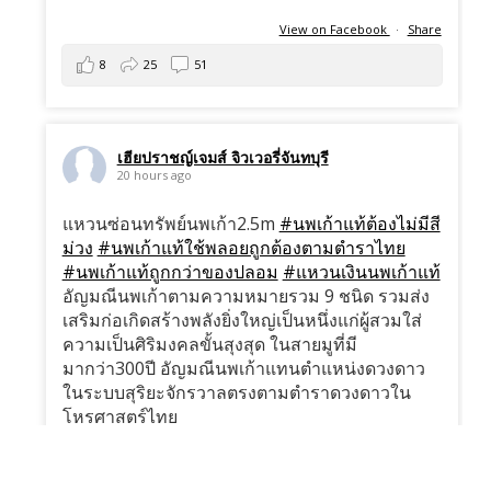
View on Facebook
·
Share
8
25
51
เฮียปราชญ์เจมส์ จิวเวอรี่จันทบุรี
20 hours ago
แหวนซ่อนทรัพย์นพเก้า2.5m
#นพเก้าแท้ต้องไม่มีสี
ม่วง
#นพเก้าแท้ใช้พลอยถูกต้องตามตำราไทย
#นพเก้าแท้ถูกกว่าของปลอม
#แหวนเงินนพเก้าแท้
อัญมณีนพเก้าตามความหมายรวม 9 ชนิด รวมส่ง
เสริมก่อเกิดสร้างพลังยิ่งใหญ่เป็นหนึ่งแก่ผู้สวมใส่
ความเป็นศิริมงคลขั้นสุงสุด ในสายมูที่มี
มากว่า300ปี อัญมณีนพเก้าแทนตำแหน่งดวงดาว
ในระบบสุริยะจักรวาลตรงตามตำราดวงดาวใน
โหรศาสตร์ไทย
มีไลฟ์สด พ-ส20:30น
แหวนนพเก้าใช้อัญมณีแท้ถูกต้อง
…
See More