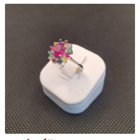
0
฿
.