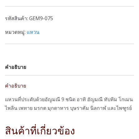
นพเก้า
r
i
แท้
i
c
รหัสสินค้า:
GEM9-075
ตาม
c
e
ตำรา
หมวดหมู่:
แหวน
e
i
ไทย
w
s
แบบ
a
:
ที่
s
6
75
คำอธิบาย
:
,
ชิ้น
1
9
2
0
คำอธิบาย
,
0
แหวนที่ประดับด้วยอัญมณี 9 ชนิด อาทิ อัญมณี ทับทิม โกเมน
0
.
ไพลิน เพทาย มรกต มุกดาหาร บุษราคัม นิลกาฬ และไพฑูรย์
0
0
0
0
สินค้าที่เกี่ยวข้อง
.
฿
0
.