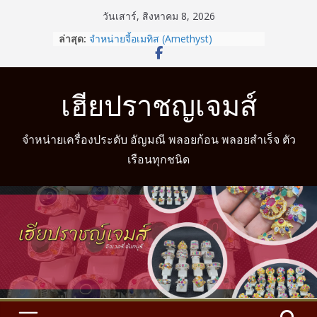
Skip
วันเสาร์, สิงหาคม 8, 2026
to
ล่าสุด:
จำหน่ายจี้อเมทิส (Amethyst)
content
รู้หรือไม่? สวมแหวนให้ถูกนิ้วตามวันเกิด
ช่วยเสริมดวงชะตาได้
จำหน่ายแหวนแฟนซี
เฮียปราชญเจมส์
จำหน่ายแหวนมงคล
จำหน่ายแหวนมงคล พร้อมบริการวัดนิ้ว
จำหน่ายเครื่องประดับ อัญมณี พลอยก้อน พลอยสำเร็จ ตัว
เรือนทุกชนิด