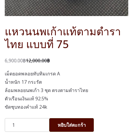
แหวนนพเก้าแท้ตามตำรา
ไทย แบบที่ 75
6,900.00
฿
12,000.00
฿
O
C
r
u
เม็ดยอดพลอยทับทิมเกรด A
i
r
น้ำหนัก 17 กระรัต
g
r
ล้อมพลอยนพเก้า 3 ชุด ตรงตามตำราไทย
i
e
ตัวเรือนเงินแท้ 92.5%
n
n
ขัดชุบทองคำแท้ 24k
a
t
จำนวน
l
p
หยิบใส่ตะกร้า
แหวน
p
r