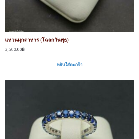
แหวนมุกดาหาร (โฉลกวันพุธ)
3,500.00
฿
หยิบใส่ตะกร้า