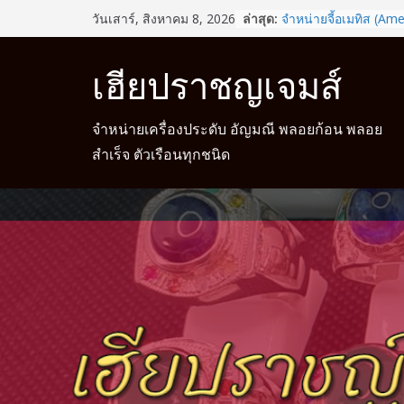
Skip
ล่าสุด:
จำหน่ายจี้อเมทิส (Ame
วันเสาร์, สิงหาคม 8, 2026
to
รู้หรือไม่? สวมแหวนให้
ช่วยเสริมดวงชะตาได้
content
เฮียปราชญเจมส์
จำหน่ายแหวนแฟนซี
จำหน่ายแหวนมงคล
จำหน่ายแหวนมงคล พร้
จำหน่ายเครื่องประดับ อัญมณี พลอยก้อน พลอย
สำเร็จ ตัวเรือนทุกชนิด