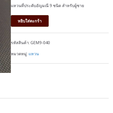
แหวนที่ประดับอัญมณี 9 ชนิด สำหรับผู้ชาย
จำนวน
หยิบใส่ตะกร้า
แหวน
นพเก้า
แบบ
รหัสสินค้า:
GEM9-040
ที่
40
หมวดหมู่:
แหวน
ชิ้น