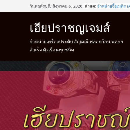
Skip
ล่าสุด:
จำหน่ายจี้อเมทิส 
วันพฤหัสบดี, สิงหาคม 6, 2026
to
รู้หรือไม่? สวมแหว
ช่วยเสริมดวงชะตา
content
เฮียปราชญเจมส์
จำหน่ายแหวนแฟน
จำหน่ายแหวนมงค
จำหน่ายแหวนมงคล 
จำหน่ายเครื่องประดับ อัญมณี พลอยก้อน พลอย
สำเร็จ ตัวเรือนทุกชนิด