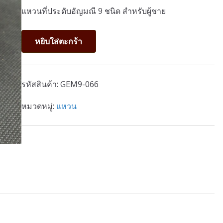
แหวนที่ประดับอัญมณี 9 ชนิด สำหรับผู้ชาย
จำนวน
หยิบใส่ตะกร้า
แหวน
นพเก้า
แบบ
รหัสสินค้า:
GEM9-066
ที่
66
หมวดหมู่:
แหวน
ชิ้น