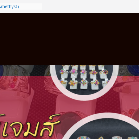
(Amethyst)
นให้ถูกนิ้วตามวันเกิด
ได้
ซี
ล
พร้อมบริการวัดนิ้ว