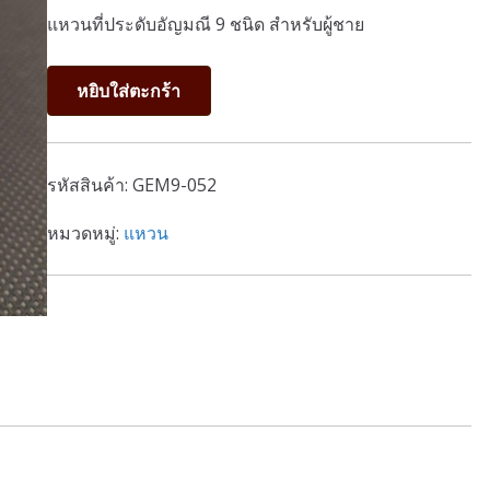
แหวนที่ประดับอัญมณี 9 ชนิด สำหรับผู้ชาย
จำนวน
หยิบใส่ตะกร้า
แหวน
นพเก้า
แบบ
รหัสสินค้า:
GEM9-052
ที่
52
หมวดหมู่:
แหวน
ชิ้น