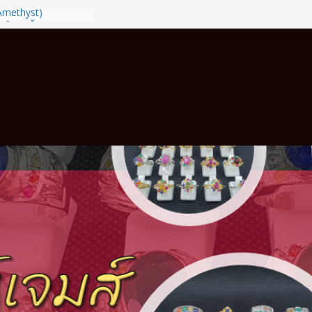
(Amethyst)
นให้ถูกนิ้วตามวันเกิด
ได้
ซี
ล
พร้อมบริการวัดนิ้ว