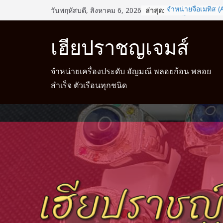
Skip
ล่าสุด:
จำหน่ายจี้อเมทิส 
วันพฤหัสบดี, สิงหาคม 6, 2026
to
รู้หรือไม่? สวมแหว
ช่วยเสริมดวงชะตา
content
เฮียปราชญเจมส์
จำหน่ายแหวนแฟน
จำหน่ายแหวนมงค
จำหน่ายแหวนมงคล 
จำหน่ายเครื่องประดับ อัญมณี พลอยก้อน พลอย
สำเร็จ ตัวเรือนทุกชนิด