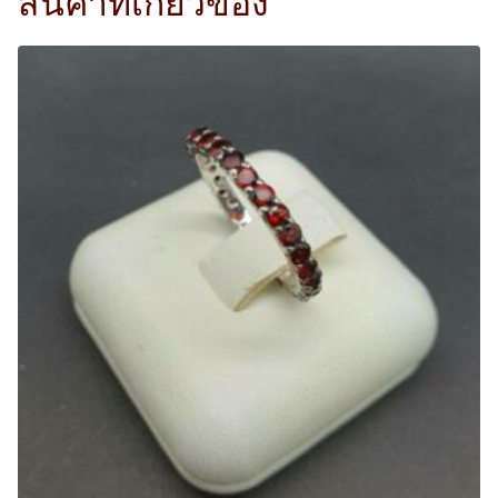
สินค้าที่เกี่ยวข้อง
i
c
c
e
e
i
w
s
a
:
s
3
:
,
6
9
,
0
5
0
0
.
0
0
.
0
0
฿
0
.
฿