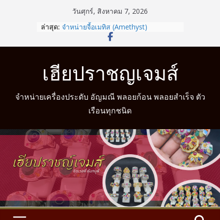
Skip
วันศุกร์, สิงหาคม 7, 2026
to
ล่าสุด:
จำหน่ายจี้อเมทิส (Amethyst)
content
รู้หรือไม่? สวมแหวนให้ถูกนิ้วตามวันเกิด
ช่วยเสริมดวงชะตาได้
จำหน่ายแหวนแฟนซี
เฮียปราชญเจมส์
จำหน่ายแหวนมงคล
จำหน่ายแหวนมงคล พร้อมบริการวัดนิ้ว
จำหน่ายเครื่องประดับ อัญมณี พลอยก้อน พลอยสำเร็จ ตัว
เรือนทุกชนิด