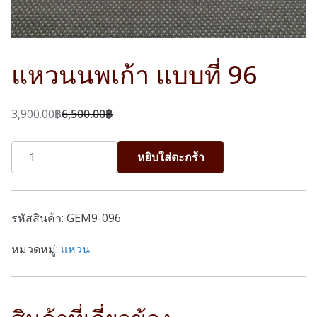
แหวนนพเก้า แบบที่ 96
3,900.00
฿
6,500.00
฿
O
C
r
u
จำนวน
หยิบใส่ตะกร้า
i
r
แหวน
g
r
นพเก้า
i
e
แบบ
รหัสสินค้า:
GEM9-096
n
n
ที่
a
t
96
หมวดหมู่:
แหวน
l
p
ชิ้น
p
r
r
i