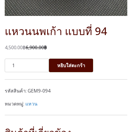
แหวนนพเก้า แบบที่ 94
4,500.00
฿
6,900.00
฿
O
C
r
u
จำนวน
หยิบใส่ตะกร้า
i
r
แหวน
g
r
นพเก้า
i
e
แบบ
รหัสสินค้า:
GEM9-094
n
n
ที่
a
t
94
หมวดหมู่:
แหวน
l
p
ชิ้น
p
r
r
i