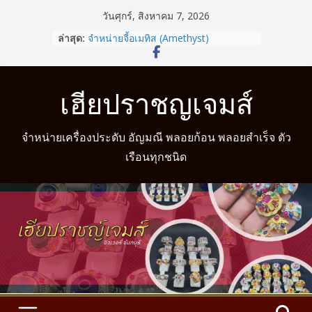
Skip
วันศุกร์, สิงหาคม 7, 2026
to
ล่าสุด:
จำหน่ายจี้อเมทิส (Amethyst)
content
รู้หรือไม่? สวมแหวนให้ถูกนิ้วตามวันเกิด
ช่วยเสริมดวงชะตาได้
จำหน่ายแหวนแฟนซี
เฮียปราชญเจมส์
จำหน่ายแหวนมงคล
จำหน่ายแหวนมงคล พร้อมบริการวัดนิ้ว
จำหน่ายเครื่องประดับ อัญมณี พลอยก้อน พลอยสำเร็จ ตัว
เรือนทุกชนิด