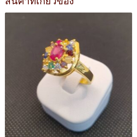
สินค้าที่เกี่ยวข้อง
i
c
c
e
e
i
w
s
a
:
s
4
:
,
6
5
,
0
9
0
0
.
0
0
.
0
0
฿
0
.
฿