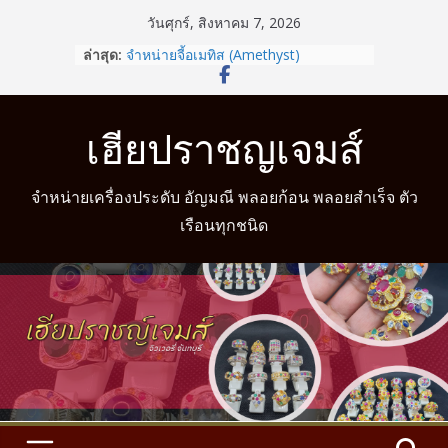
Skip
วันศุกร์, สิงหาคม 7, 2026
to
ล่าสุด:
จำหน่ายจี้อเมทิส (Amethyst)
content
รู้หรือไม่? สวมแหวนให้ถูกนิ้วตามวันเกิด
ช่วยเสริมดวงชะตาได้
จำหน่ายแหวนแฟนซี
เฮียปราชญเจมส์
จำหน่ายแหวนมงคล
จำหน่ายแหวนมงคล พร้อมบริการวัดนิ้ว
จำหน่ายเครื่องประดับ อัญมณี พลอยก้อน พลอยสำเร็จ ตัว
เรือนทุกชนิด