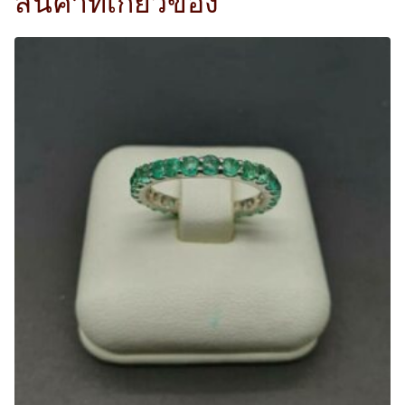
สินค้าที่เกี่ยวข้อง
i
c
c
e
e
i
w
s
a
:
s
2
:
,
4
5
,
0
5
0
0
.
0
0
.
0
0
฿
0
.
฿