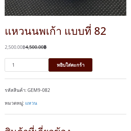
แหวนนพเก้า แบบที่ 82
2,500.00
฿
4,500.00
฿
O
C
r
u
จำนวน
หยิบใส่ตะกร้า
i
r
แหวน
g
r
นพเก้า
i
e
แบบ
รหัสสินค้า:
GEM9-082
n
n
ที่
a
t
82
หมวดหมู่:
แหวน
l
p
ชิ้น
p
r
r
i