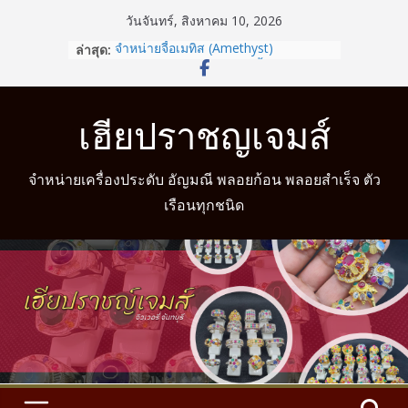
Skip
วันจันทร์, สิงหาคม 10, 2026
to
ล่าสุด:
จำหน่ายจี้อเมทิส (Amethyst)
content
รู้หรือไม่? สวมแหวนให้ถูกนิ้วตามวันเกิด
ช่วยเสริมดวงชะตาได้
จำหน่ายแหวนแฟนซี
เฮียปราชญเจมส์
จำหน่ายแหวนมงคล
จำหน่ายแหวนมงคล พร้อมบริการวัดนิ้ว
จำหน่ายเครื่องประดับ อัญมณี พลอยก้อน พลอยสำเร็จ ตัว
เรือนทุกชนิด