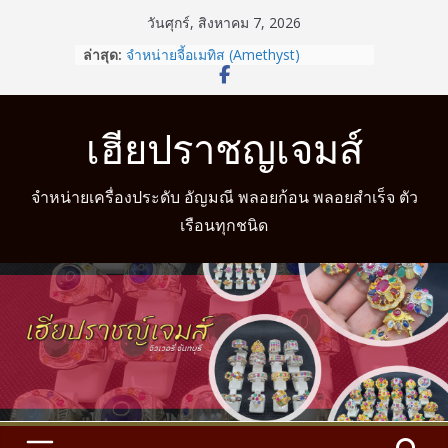
Skip
วันศุกร์, สิงหาคม 7, 2026
to
ล่าสุด:
จำหน่ายจี้อเมทิส (Amethyst)
content
รู้หรือไม่? สวมแหวนให้ถูกนิ้วตามวันเกิด
ช่วยเสริมดวงชะตาได้
จำหน่ายแหวนแฟนซี
เฮียปราชญเจมส์
จำหน่ายแหวนมงคล
จำหน่ายแหวนมงคล พร้อมบริการวัดนิ้ว
จำหน่ายเครื่องประดับ อัญมณี พลอยก้อน พลอยสำเร็จ ตัว
เรือนทุกชนิด