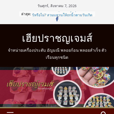
Skip
วันศุกร์, สิงหาคม 7, 2026
to
จำหน่ายจี้อเมทิส (Amethyst)
ล่าสุด:
รู้หรือไม่? สวมแหวนให้ถูกนิ้วตามวันเกิด
content
ช่วยเสริมดวงชะตาได้
จำหน่ายแหวนแฟนซี
จำหน่ายแหวนมงคล
เฮียปราชญเจมส์
จำหน่ายแหวนมงคล พร้อมบริการวัดนิ้ว
จำหน่ายเครื่องประดับ อัญมณี พลอยก้อน พลอยสำเร็จ ตัว
เรือนทุกชนิด