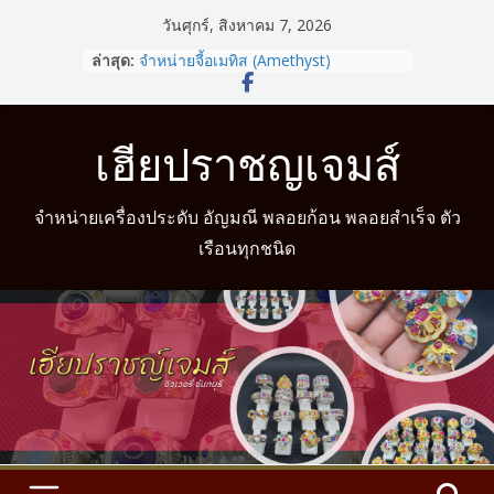
Skip
วันศุกร์, สิงหาคม 7, 2026
to
ล่าสุด:
จำหน่ายจี้อเมทิส (Amethyst)
content
รู้หรือไม่? สวมแหวนให้ถูกนิ้วตามวันเกิด
ช่วยเสริมดวงชะตาได้
จำหน่ายแหวนแฟนซี
เฮียปราชญเจมส์
จำหน่ายแหวนมงคล
จำหน่ายแหวนมงคล พร้อมบริการวัดนิ้ว
จำหน่ายเครื่องประดับ อัญมณี พลอยก้อน พลอยสำเร็จ ตัว
เรือนทุกชนิด